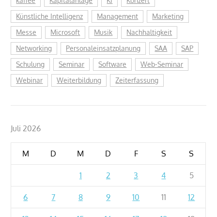
kaffee
Kapitalanlage
KI
Konzert
Künstliche Intelligenz
Management
Marketing
Messe
Microsoft
Musik
Nachhaltigkeit
Networking
Personaleinsatzplanung
SAA
SAP
Schulung
Seminar
Software
Web-Seminar
Webinar
Weiterbildung
Zeiterfassung
Juli 2026
M
D
M
D
F
S
S
1
2
3
4
5
6
7
8
9
10
11
12