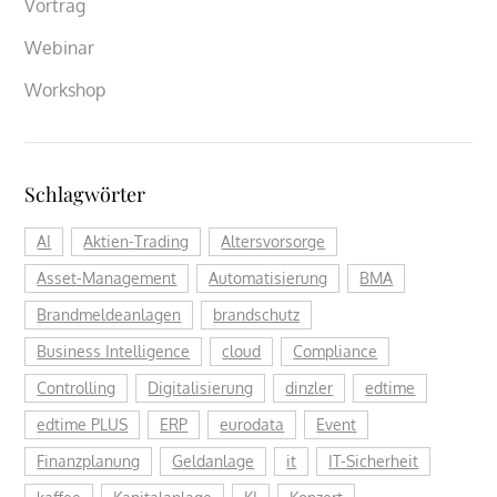
Vortrag
Webinar
Workshop
Schlagwörter
AI
Aktien-Trading
Altersvorsorge
Asset-Management
Automatisierung
BMA
Brandmeldeanlagen
brandschutz
Business Intelligence
cloud
Compliance
Controlling
Digitalisierung
dinzler
edtime
edtime PLUS
ERP
eurodata
Event
Finanzplanung
Geldanlage
it
IT-Sicherheit