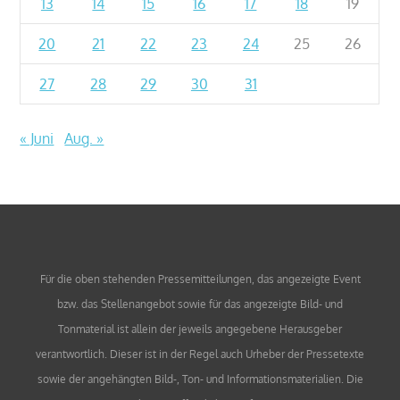
13
14
15
16
17
18
19
20
21
22
23
24
25
26
27
28
29
30
31
« Juni
Aug. »
Für die oben stehenden Pressemitteilungen, das angezeigte Event
bzw. das Stellenangebot sowie für das angezeigte Bild- und
Tonmaterial ist allein der jeweils angegebene Herausgeber
verantwortlich. Dieser ist in der Regel auch Urheber der Pressetexte
sowie der angehängten Bild-, Ton- und Informationsmaterialien. Die