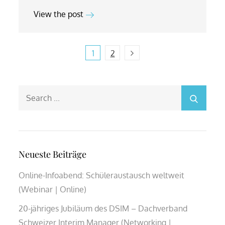
View the post
Beitragsnavigation
Next
1
2
Search
for:
Neueste Beiträge
Online-Infoabend: Schüleraustausch weltweit
(Webinar | Online)
20-jähriges Jubiläum des DSIM – Dachverband
Schweizer Interim Manager (Networking |