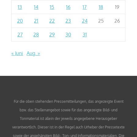
13
14
15
16
17
18
19
20
21
22
23
24
25
26
27
28
29
30
31
« Juni
Aug. »
Für die oben stehenden Pressemitteilungen, das angezeigte Event
bzw. das Stellenangebot sowie für das angezeigte Bild- und
Tonmaterial ist allein der jeweils angegebene Herausgeber
verantwortlich. Dieser ist in der Regel auch Urheber der Pressetexte
sowie der angehängten Bild-, Ton- und Informationsmaterialien. Die