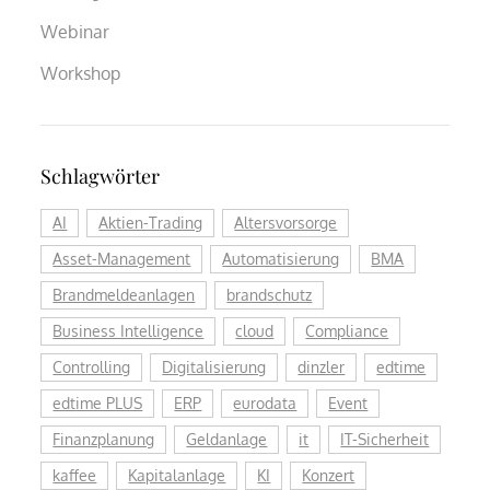
Webinar
Workshop
Schlagwörter
AI
Aktien-Trading
Altersvorsorge
Asset-Management
Automatisierung
BMA
Brandmeldeanlagen
brandschutz
Business Intelligence
cloud
Compliance
Controlling
Digitalisierung
dinzler
edtime
edtime PLUS
ERP
eurodata
Event
Finanzplanung
Geldanlage
it
IT-Sicherheit
kaffee
Kapitalanlage
KI
Konzert