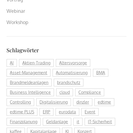
Webinar
Workshop
Schlagwörter
AI
Aktien-Trading
Altersvorsorge
Asset-Management
Automatisierung
BMA
Brandmeldeanlagen
brandschutz
Business Intelligence
cloud
Compliance
Controlling
Digitalisierung
dinzler
edtime
edtime PLUS
ERP
eurodata
Event
Finanzplanung
Geldanlage
it
IT-Sicherheit
kaffee
Kapitalanlage
KI
Konzert