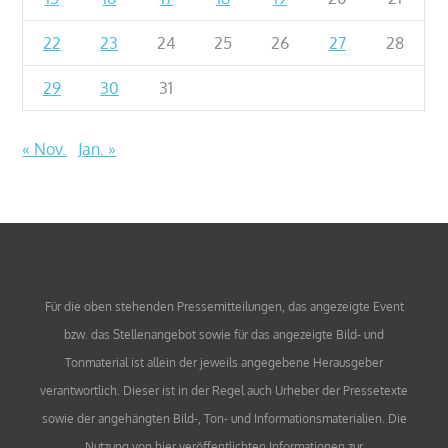
22
23
24
25
26
27
28
29
30
31
« Nov.
Jan. »
Für die oben stehenden Pressemitteilungen, das angezeigte Event
bzw. das Stellenangebot sowie für das angezeigte Bild- und
Tonmaterial ist allein der jeweils angegebene Herausgeber
verantwortlich. Dieser ist in der Regel auch Urheber der Pressetexte
sowie der angehängten Bild-, Ton- und Informationsmaterialien. Die
Nutzung von hier veröffentlichten Informationen zur