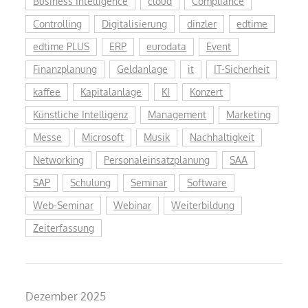
Business Intelligence
cloud
Compliance
Controlling
Digitalisierung
dinzler
edtime
edtime PLUS
ERP
eurodata
Event
Finanzplanung
Geldanlage
it
IT-Sicherheit
kaffee
Kapitalanlage
KI
Konzert
Künstliche Intelligenz
Management
Marketing
Messe
Microsoft
Musik
Nachhaltigkeit
Networking
Personaleinsatzplanung
SAA
SAP
Schulung
Seminar
Software
Web-Seminar
Webinar
Weiterbildung
Zeiterfassung
Dezember 2025