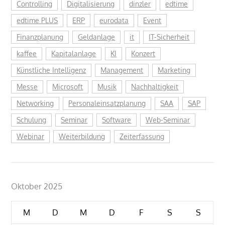
Controlling
Digitalisierung
dinzler
edtime
edtime PLUS
ERP
eurodata
Event
Finanzplanung
Geldanlage
it
IT-Sicherheit
kaffee
Kapitalanlage
KI
Konzert
Künstliche Intelligenz
Management
Marketing
Messe
Microsoft
Musik
Nachhaltigkeit
Networking
Personaleinsatzplanung
SAA
SAP
Schulung
Seminar
Software
Web-Seminar
Webinar
Weiterbildung
Zeiterfassung
Oktober 2025
M
D
M
D
F
S
S