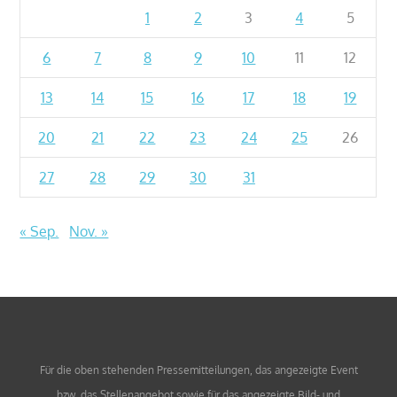
1
2
3
4
5
6
7
8
9
10
11
12
13
14
15
16
17
18
19
20
21
22
23
24
25
26
27
28
29
30
31
« Sep.
Nov. »
Für die oben stehenden Pressemitteilungen, das angezeigte Event
bzw. das Stellenangebot sowie für das angezeigte Bild- und