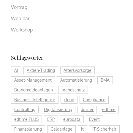
Vortrag
Webinar
Workshop
Schlagwörter
AI
Aktien-Trading
Altersvorsorge
Asset-Management
Automatisierung
BMA
Brandmeldeanlagen
brandschutz
Business Intelligence
cloud
Compliance
Controlling
Digitalisierung
dinzler
edtime
edtime PLUS
ERP
eurodata
Event
Finanzplanung
Geldanlage
it
IT-Sicherheit