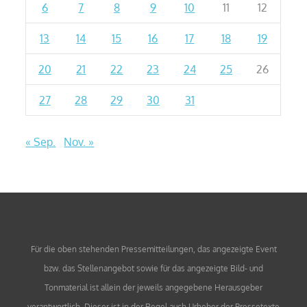
6
7
8
9
10
11
12
13
14
15
16
17
18
19
20
21
22
23
24
25
26
27
28
29
30
31
« Sep.
Nov. »
Für die oben stehenden Pressemitteilungen, das angezeigte Event
bzw. das Stellenangebot sowie für das angezeigte Bild- und
Tonmaterial ist allein der jeweils angegebene Herausgeber
verantwortlich. Dieser ist in der Regel auch Urheber der Pressetexte