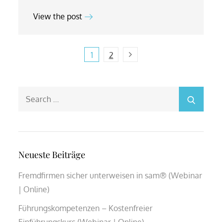
View the post
Beitragsnavigation
Next
1
2
Search
for:
Neueste Beiträge
Fremdfirmen sicher unterweisen in sam® (Webinar
| Online)
Führungskompetenzen – Kostenfreier
Einführungskurs (Webinar | Online)