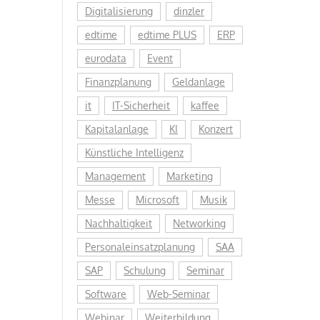
Digitalisierung
dinzler
edtime
edtime PLUS
ERP
eurodata
Event
Finanzplanung
Geldanlage
it
IT-Sicherheit
kaffee
Kapitalanlage
KI
Konzert
Künstliche Intelligenz
Management
Marketing
Messe
Microsoft
Musik
Nachhaltigkeit
Networking
Personaleinsatzplanung
SAA
SAP
Schulung
Seminar
Software
Web-Seminar
Webinar
Weiterbildung