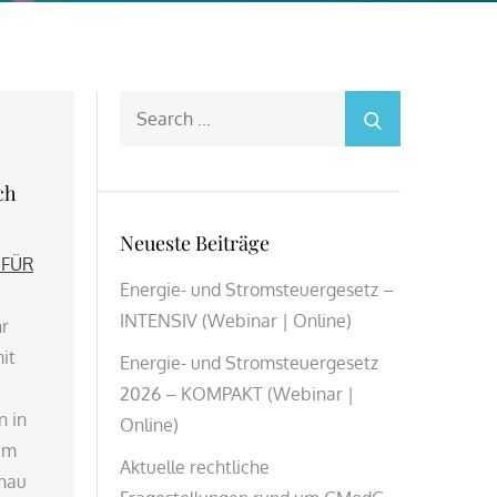
Search
for:
ch
Neueste Beiträge
 FÜR
Energie- und Stromsteuergesetz –
INTENSIV (Webinar | Online)
hr
it
Energie- und Stromsteuergesetz
2026 – KOMPAKT (Webinar |
n in
Online)
 im
Aktuelle rechtliche
enau