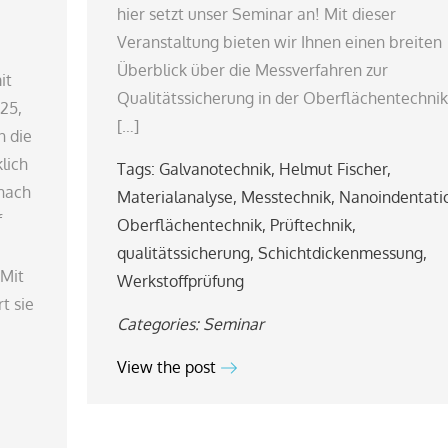
hier setzt unser Seminar an! Mit dieser
Veranstaltung bieten wir Ihnen einen breiten
Überblick über die Messverfahren zur
it
Qualitätssicherung in der Oberflächentechni
25,
[…]
n die
lich
Tags:
Galvanotechnik
,
Helmut Fischer
,
 nach
Materialanalyse
,
Messtechnik
,
Nanoindentati
f
Oberflächentechnik
,
Prüftechnik
,
qualitätssicherung
,
Schichtdickenmessung
,
 Mit
Werkstoffprüfung
t sie
Categories:
Seminar
View the post