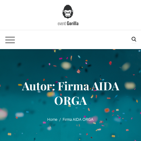
Skip
to
content
Sea
Autor:
Firma AIDA
ORGA
Home
Firma AIDA ORGA