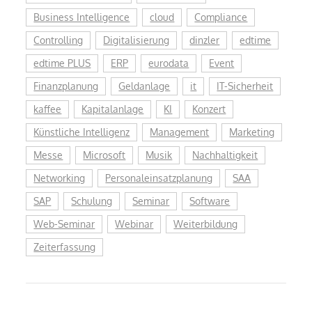
Business Intelligence
cloud
Compliance
Controlling
Digitalisierung
dinzler
edtime
edtime PLUS
ERP
eurodata
Event
Finanzplanung
Geldanlage
it
IT-Sicherheit
kaffee
Kapitalanlage
KI
Konzert
Künstliche Intelligenz
Management
Marketing
Messe
Microsoft
Musik
Nachhaltigkeit
Networking
Personaleinsatzplanung
SAA
SAP
Schulung
Seminar
Software
Web-Seminar
Webinar
Weiterbildung
Zeiterfassung