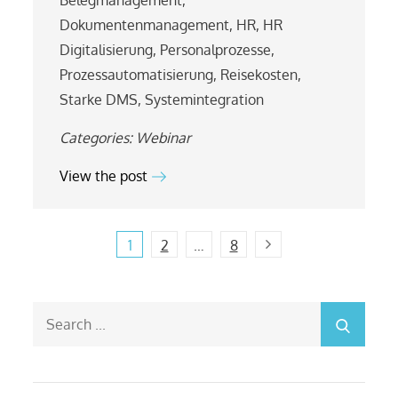
Dokumentenmanagement
,
HR
,
HR
Digitalisierung
,
Personalprozesse
,
Prozessautomatisierung
,
Reisekosten
,
Starke DMS
,
Systemintegration
Categories:
Webinar
View the post
Beitragsnavigation
Next
1
2
…
8
Search
for: