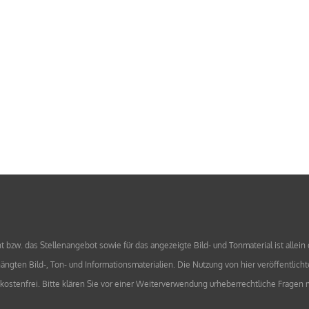
bzw. das Stellenangebot sowie für das angezeigte Bild- und Tonmaterial ist allein
ngten Bild-, Ton- und Informationsmaterialien. Die Nutzung von hier veröffentlicht
l kostenfrei. Bitte klären Sie vor einer Weiterverwendung urheberrechtliche Frag