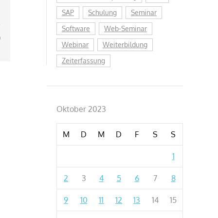
,
SAP
Schulung
Seminar
–
Software
Web-Seminar
)
Webinar
Weiterbildung
Zeiterfassung
Oktober 2023
M
D
M
D
F
S
S
1
2
3
4
5
6
7
8
9
10
11
12
13
14
15