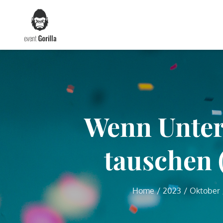
Skip
to
content
Wenn Unter
tauschen (
Home
2023
Oktober