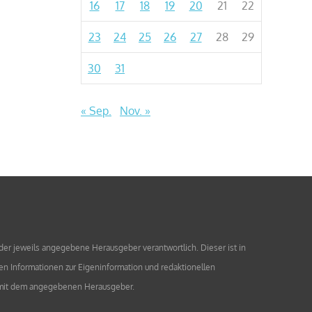
16
17
18
19
20
21
22
23
24
25
26
27
28
29
30
31
« Sep.
Nov. »
 der jeweils angegebene Herausgeber verantwortlich. Dieser ist in
en Informationen zur Eigeninformation und redaktionellen
en mit dem angegebenen Herausgeber.