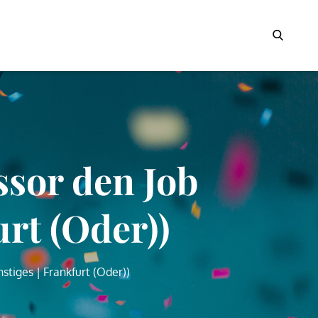
Search
sor den Job
urt (Oder))
tiges | Frankfurt (Oder))