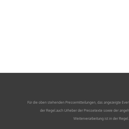
Für die oben stehenden Pressemitteilungen, das angezeigte Event 
der Regel auch Urheber der Pressetexte sowie der angehä
Weiterverarbeitung ist in der Rege