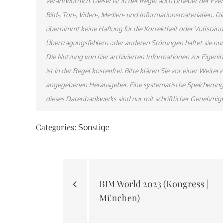
verantwortlich. Dieser ist in der Regel auch Urheber der E
Bild-, Ton-, Video-, Medien- und Informationsmaterialien.
übernimmt keine Haftung für die Korrektheit oder Vollständi
Übertragungsfehlern oder anderen Störungen haftet sie nur 
Die Nutzung von hier archivierten Informationen zur Eigen
ist in der Regel kostenfrei. Bitte klären Sie vor einer Wei
angegebenen Herausgeber. Eine systematische Speicherung
dieses Datenbankwerks sind nur mit schriftlicher Genehmi
Categories:
Sonstige
Beitragsnavigati
BIM World 2023 (Kongress |
München)