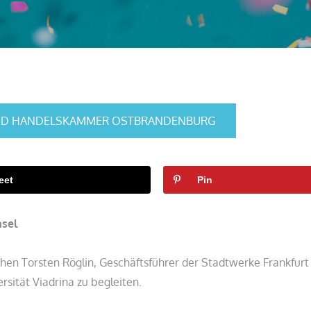
 UND HANDELSKAMMER OSTBRANDENBURG
eet
Pin
hsel
chen Torsten Röglin, Geschäftsführer der Stadtwerke Frankfurt
sität Viadrina zu begleiten.