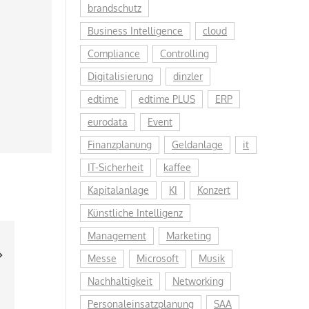
brandschutz
Business Intelligence
cloud
Compliance
Controlling
Digitalisierung
dinzler
edtime
edtime PLUS
ERP
eurodata
Event
Finanzplanung
Geldanlage
it
IT-Sicherheit
kaffee
Kapitalanlage
KI
Konzert
Künstliche Intelligenz
Management
Marketing
Messe
Microsoft
Musik
Nachhaltigkeit
Networking
Personaleinsatzplanung
SAA