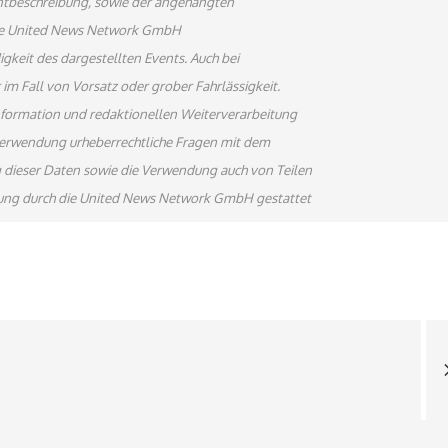
ventbeschreibung, sowie der angehängten
 Die United News Network GmbH
gkeit des dargestellten Events. Auch bei
im Fall von Vorsatz oder grober Fahrlässigkeit.
information und redaktionellen Weiterverarbeitung
terverwendung urheberrechtliche Fragen mit dem
 dieser Daten sowie die Verwendung auch von Teilen
gung durch die United News Network GmbH gestattet
on