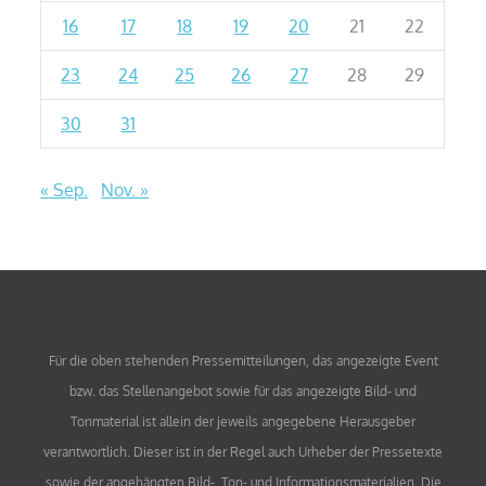
16
17
18
19
20
21
22
23
24
25
26
27
28
29
30
31
« Sep.
Nov. »
Für die oben stehenden Pressemitteilungen, das angezeigte Event
bzw. das Stellenangebot sowie für das angezeigte Bild- und
Tonmaterial ist allein der jeweils angegebene Herausgeber
verantwortlich. Dieser ist in der Regel auch Urheber der Pressetexte
sowie der angehängten Bild-, Ton- und Informationsmaterialien. Die