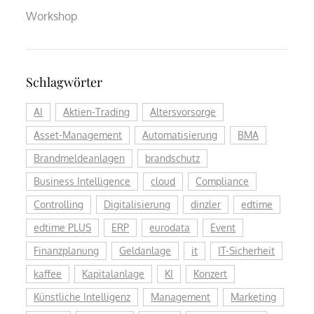
Workshop
Schlagwörter
AI
Aktien-Trading
Altersvorsorge
Asset-Management
Automatisierung
BMA
Brandmeldeanlagen
brandschutz
Business Intelligence
cloud
Compliance
Controlling
Digitalisierung
dinzler
edtime
edtime PLUS
ERP
eurodata
Event
Finanzplanung
Geldanlage
it
IT-Sicherheit
kaffee
Kapitalanlage
KI
Konzert
Künstliche Intelligenz
Management
Marketing