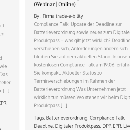
(Webinar | Online)
By :
Firma trade-e-bility
Compliance Talk: Update der Deadline zur
ft.
Batterieverordnung sowie neues zum Digitale
en
Produktpass – was gilt jetzt wirklich? Deadlin
verschieben sich, Anforderungen ändern sich 
bleiben Sie auf dem aktuellen Stand. In unse
d
kostenlosen Compliance Talk am 19.06. erfah
owie
Sie kompakt: Aktueller Status zu
 Das
Terminverschiebungen im Rahmen der
neller
Batterieverordnung Was Unternehmen jetzt
r […]
wirklich tun müssen Wo stehen wir beim Digi
EPR
,
Produktpass […]
Tags:
Batterieverordnung
,
Compliance Talk
,
Deadline
,
Digitaler Produktpass
,
DPP
,
EPR
,
Liv
,