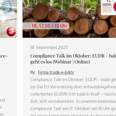
18. September 2025
nce-
Compliance Talk im Oktober: EUDR – bal
geht es los (Webinar | Online)
By :
Firma trade-e-bility
Compliance Talk im Oktober: EUDR – bald ge
los Die EU-Verordnung über entwaldungsfreie
Lieferketten (EUDR) tritt bald in Kraft – höchs
und
Zeit, sich vorzubereiten. In unserem kostenlo
en
Compliance Talk am 17. Oktober um 10 Uhr g
em
wir einen kompakten Überblick zu den wichti