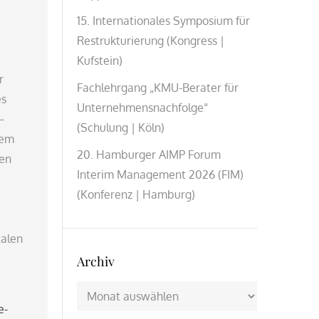
15. Internationales Symposium für
Restrukturierung (Kongress |
Kufstein)
r
Fachlehrgang „KMU-Berater für
es
Unternehmensnachfolge“
–
(Schulung | Köln)
rem
20. Hamburger AIMP Forum
ren
Interim Management 2026 (FIM)
(Konferenz | Hamburg)
talen
Archiv
Archiv
e-