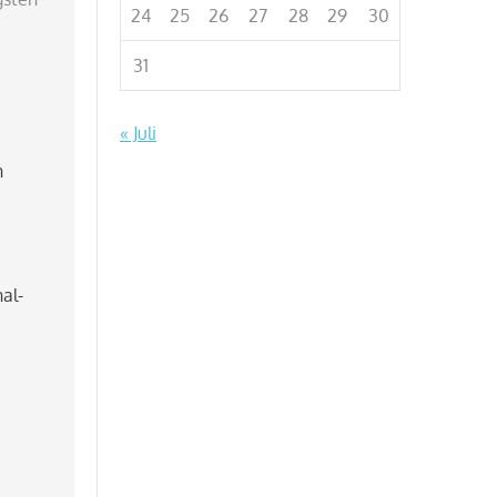
24
25
26
27
28
29
30
31
« Juli
n
al-