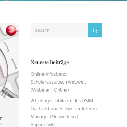
Search
for:
Neueste Beiträge
Online-Infoabend:
Schüleraustausch weltweit
(Webinar | Online)
20-jähriges Jubiläum des DSIM –
Dachverband Schweizer Interim
Manager (Networking |
r
P
Rapperswil)