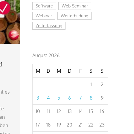
Software
Web-Seminar
Webinar
Weiterbildung
Zeiterfassung
August 2026
d
M
D
M
D
F
S
S
1
2
ht es
3
4
5
6
7
8
9
te
10
11
12
13
14
15
16
sen
17
18
19
20
21
22
23
eben
gsten