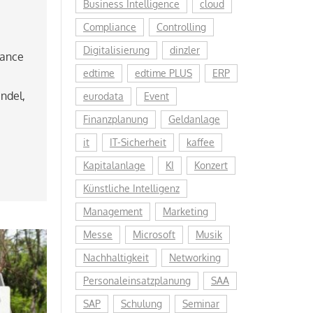
Business Intelligence
cloud
Compliance
Controlling
Digitalisierung
dinzler
ance
edtime
edtime PLUS
ERP
ndel
,
eurodata
Event
Finanzplanung
Geldanlage
it
IT-Sicherheit
kaffee
Kapitalanlage
KI
Konzert
Künstliche Intelligenz
Management
Marketing
Messe
Microsoft
Musik
Nachhaltigkeit
Networking
Personaleinsatzplanung
SAA
SAP
Schulung
Seminar