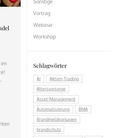
Sonstige
Vortrag
Webinar
ndel
Workshop
 im
Schlagwörter
te!
AI
Aktien-Trading
–
Altersvorsorge
Asset-Management
Automatisierung
BMA
Brandmeldeanlagen
hten
brandschutz