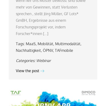
wenn wir uns Muster bewusst sind sowie
mehr von Gewinnen, statt Verlusten
sprechen , stellt Jörg Müller, GF Lots*
GmBH, Ergebnisse aus einem
Forschungsprojekt vor, indem
Forscher*innen […]
Tags:
MaaS
,
Mobilität
,
Multimodalität
,
Nachhaltigkeit
,
ÖPNV
,
TAFmobile
Categories:
Webinar
View the post