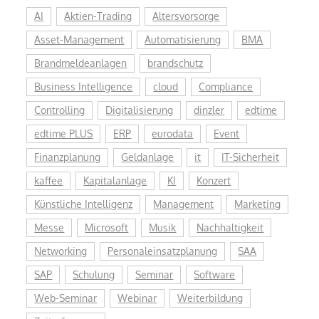
AI
Aktien-Trading
Altersvorsorge
Asset-Management
Automatisierung
BMA
Brandmeldeanlagen
brandschutz
Business Intelligence
cloud
Compliance
Controlling
Digitalisierung
dinzler
edtime
edtime PLUS
ERP
eurodata
Event
Finanzplanung
Geldanlage
it
IT-Sicherheit
kaffee
Kapitalanlage
KI
Konzert
Künstliche Intelligenz
Management
Marketing
Messe
Microsoft
Musik
Nachhaltigkeit
Networking
Personaleinsatzplanung
SAA
SAP
Schulung
Seminar
Software
Web-Seminar
Webinar
Weiterbildung