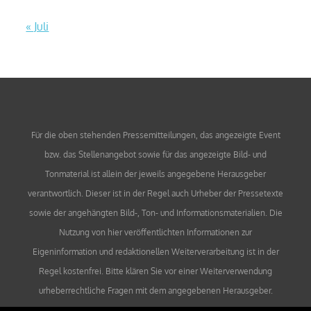
« Juli
Für die oben stehenden Pressemitteilungen, das angezeigte Event
bzw. das Stellenangebot sowie für das angezeigte Bild- und
Tonmaterial ist allein der jeweils angegebene Herausgeber
verantwortlich. Dieser ist in der Regel auch Urheber der Pressetexte
sowie der angehängten Bild-, Ton- und Informationsmaterialien. Die
Nutzung von hier veröffentlichten Informationen zur
Eigeninformation und redaktionellen Weiterverarbeitung ist in der
Regel kostenfrei. Bitte klären Sie vor einer Weiterverwendung
urheberrechtliche Fragen mit dem angegebenen Herausgeber.