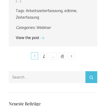
[…]
Tags:
Arbeitszeiterfasssung
,
edtime
,
Zeiterfassung
Categories:
Webinar
View the post
Beitragsnavigation
Next
1
2
…
41
Search
for:
Neueste Beiträge