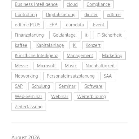
Business Intelligence
cloud
Compliance
Controlling
Digitalisierung
dinzler
edtime
edtime PLUS
ERP
eurodata
Event
Finanzplanung
Geldanlage
it
IT-Sicherheit
kaffee
Kapitalanlage
KI
Konzert
Künstliche Intelligenz
Management
Marketing
Messe
Microsoft
Musik
Nachhaltigkeit
Networking
Personaleinsatzplanung
SAA
SAP
Schulung
Seminar
Software
Web-Seminar
Webinar
Weiterbildung
Zeiterfassung
August 2026