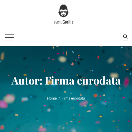
Skip
to
content
Sea
Autor:
Firma eurodata
Home
Firma eurodata