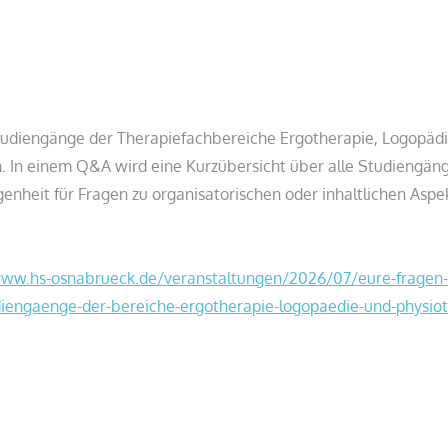
e Studiengänge der Therapiefachbereiche Ergotherapie, Logopäd
in. In einem Q&A wird eine Kurzübersicht über alle Studiengän
nheit für Fragen zu organisatorischen oder inhaltlichen Aspe
www.hs-osnabrueck.de/veranstaltungen/2026/07/eure-fragen-
diengaenge-der-bereiche-ergotherapie-logopaedie-und-physiot