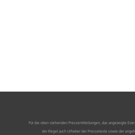
Für die oben stehenden Pressemitteilungen, das angezeigte Event 
der Regel auch Urheber der Pressetexte sowie der angehä