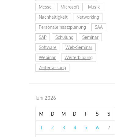
Messe
Microsoft
Musik
Nachhaltigkeit
Networking
Personaleinsatzplanung
SAA
SAP
Schulung
Seminar
Software
Web-Seminar
Webinar
Weiterbildung
Zeiterfassung
Juni 2026
M
D
M
D
F
S
S
1
2
3
4
5
6
7