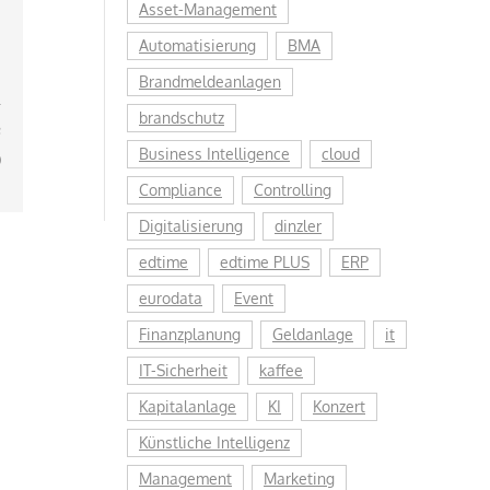
Asset-Management
Automatisierung
BMA
Brandmeldeanlagen
m
brandschutz
e
Business Intelligence
cloud
)
Compliance
Controlling
Digitalisierung
dinzler
edtime
edtime PLUS
ERP
eurodata
Event
Finanzplanung
Geldanlage
it
IT-Sicherheit
kaffee
Kapitalanlage
KI
Konzert
Künstliche Intelligenz
Management
Marketing