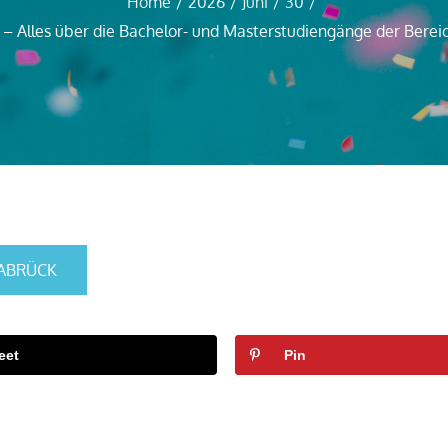
Home
2026
Juni
30
– Alles über die Bachelor- und Masterstudiengänge der Bereic
ABRÜCK
eet
Pin