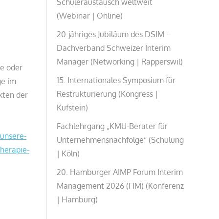
Schüleraustausch weltweit
(Webinar | Online)
20-jähriges Jubiläum des DSIM –
Dachverband Schweizer Interim
Manager (Networking | Rapperswil)
ie oder
15. Internationales Symposium für
ge im
Restrukturierung (Kongress |
kten der
Kufstein)
Fachlehrgang „KMU-Berater für
unsere-
Unternehmensnachfolge“ (Schulung
herapie-
| Köln)
20. Hamburger AIMP Forum Interim
Management 2026 (FIM) (Konferenz
| Hamburg)