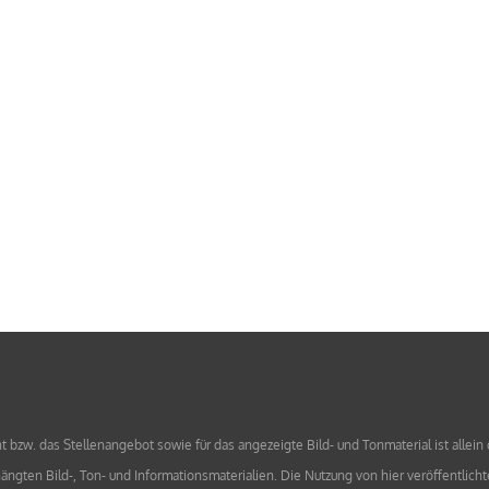
bzw. das Stellenangebot sowie für das angezeigte Bild- und Tonmaterial ist allein
ngten Bild-, Ton- und Informationsmaterialien. Die Nutzung von hier veröffentlicht