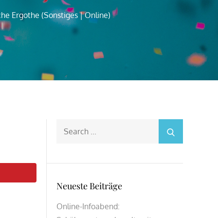
he Ergothe (Sonstiges | Online)
Search
for:
Neueste Beiträge
Online-Infoabend: