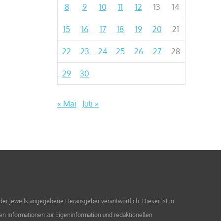
8
9
10
11
12
13
14
15
16
17
18
19
20
21
22
23
24
25
26
27
28
29
30
« Mai
Juli »
 der jeweils angegebene Herausgeber verantwortlich. Dieser ist in
en Informationen zur Eigeninformation und redaktionellen