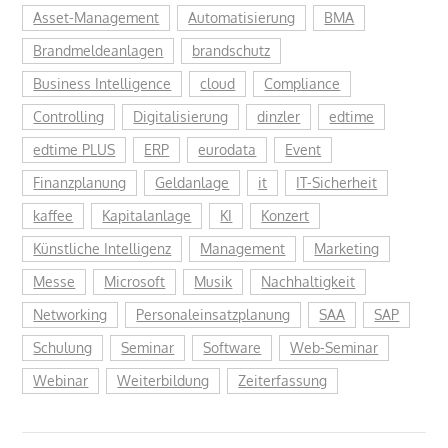
Asset-Management
Automatisierung
BMA
Brandmeldeanlagen
brandschutz
Business Intelligence
cloud
Compliance
Controlling
Digitalisierung
dinzler
edtime
edtime PLUS
ERP
eurodata
Event
Finanzplanung
Geldanlage
it
IT-Sicherheit
kaffee
Kapitalanlage
KI
Konzert
Künstliche Intelligenz
Management
Marketing
Messe
Microsoft
Musik
Nachhaltigkeit
Networking
Personaleinsatzplanung
SAA
SAP
Schulung
Seminar
Software
Web-Seminar
Webinar
Weiterbildung
Zeiterfassung