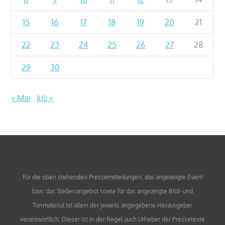
15
16
17
18
19
20
21
22
23
24
25
26
27
28
29
30
« Mai
Juli »
Für die oben stehenden Pressemitteilungen, das angezeigte Event
bzw. das Stellenangebot sowie für das angezeigte Bild- und
Tonmaterial ist allein der jeweils angegebene Herausgeber
verantwortlich. Dieser ist in der Regel auch Urheber der Pressetexte