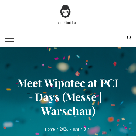
Skip
to
content
Sea
Meet Wipotec at PCI
Days (Messe |
Warschau)
Home
2026
Juni
8