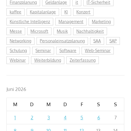
Finanzplanung
Geldanlage
it
IT-Sicherheit
kaffee
Kapitalanlage
KI
Konzert
Künstliche Intelligenz
Management
Marketing
Messe
Microsoft
Musik
Nachhaltigkeit
Networking
Personaleinsatzplanung
SAA
SAP
Schulung
Seminar
Software
Web-Seminar
Webinar
Weiterbildung
Zeiterfassung
Juni 2026
M
D
M
D
F
S
S
1
2
3
4
5
6
7
8
9
10
11
12
13
14