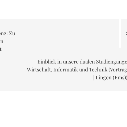
on
nz: Zu
en
t
Einblick in unsere dualen Studiengäng
Wirtschaft, Informatik und Technik (Vortra
| Lingen (Ems)