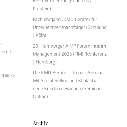
Restrukturierung (Kongress |
Kufstein)
Fachlehrgang „KMU-Berater für
Unternehmensnachfolge“ (Schulung
| Köln)
n
20. Hamburger AIMP Forum Interim
bereits
Management 2026 (FIM) (Konferenz
| Hamburg)
Die KMU-Berater – Impuls-Seminar:
inblicke
Mit Social Selling und KI planbar
neue Kunden gewinnen (Seminar |
Online)
Archiv