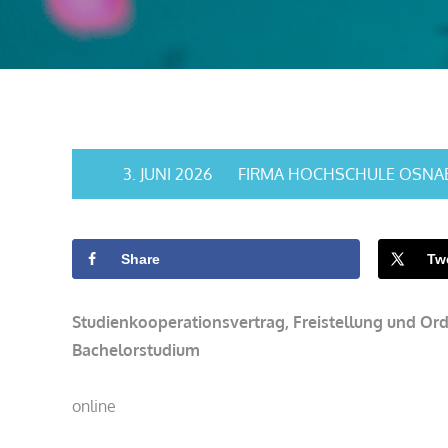
3. JUNI 2026
FIRMA HOCHSCHULE OSNA
Share
Tw
Studienkooperationsvertrag, Freistellung und O
Bachelorstudium
online