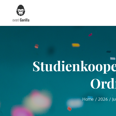
Skip
to
content
Studienkoope
Ordn
Home
2026
Ju