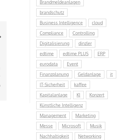
Brandmeldeanlagen
brandschutz
Business Intelligence
cloud
Compliance
Controlling
Digitalisierung
dinzler
edtime
edtime PLUS
ERP
eurodata
Event
e
Finanzplanung
Geldanlage
it
g
)
IT-Sicherheit
kaffee
Kapitalanlage
KI
Konzert
Künstliche Intelligenz
Management
Marketing
Messe
Microsoft
Musik
Nachhaltigkeit
Networking