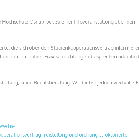
 die Hochschule Osnabrück zu einer Infoveranstaltung über den
ierte, die sich über den Studienkooperationsvertrag informiere
fen, um ihn in ihrer Praxiseinrichtung zu besprechen oder ihn 
nstaltung, keine Rechtsberatung. Wir bieten jedoch wertvolle E
e
ww.hs-
erationsvertrag-freistellung-und-ordnung-strukturierte-