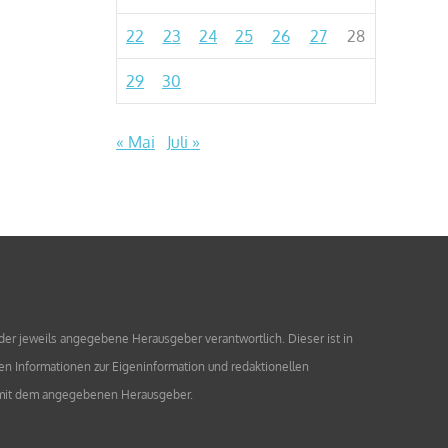
22
23
24
25
26
27
28
29
30
« Mai
Juli »
 der jeweils angegebene Herausgeber verantwortlich. Dieser ist in
en Informationen zur Eigeninformation und redaktionellen
en mit dem angegebenen Herausgeber.