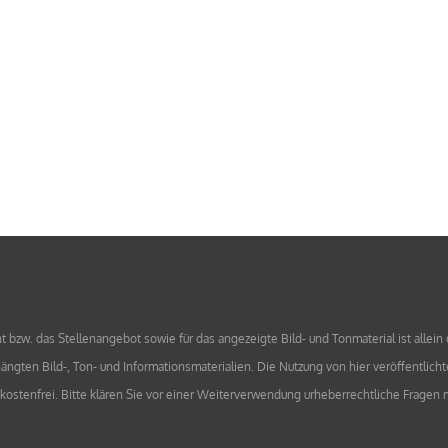
bzw. das Stellenangebot sowie für das angezeigte Bild- und Tonmaterial ist allein
ngten Bild-, Ton- und Informationsmaterialien. Die Nutzung von hier veröffentlicht
l kostenfrei. Bitte klären Sie vor einer Weiterverwendung urheberrechtliche Frag