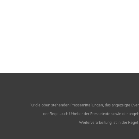
Für die oben stehenden Pressemitteilungen, das angezeigte Event 
der Regel auch Urheber der Pressetexte sowie der angehä
Weiterverarbeitung ist in der Rege