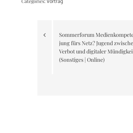
Categories:
Vortrag
Beitragsnavigati
Sommerforum Medienkompete
jung fürs Netz? Jugend zwisch
Verbot und digitaler Mündigkei
(Sonstiges | Online)