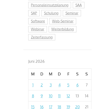
Personaleinsatzplanung
SAA
SAP
Schulung
Seminar
Software
Web-Seminar
Webinar
Weiterbildung
Zeiterfassung
Juni 2026
M
D
M
D
F
S
S
1
2
3
4
5
6
7
8
9
10
11
12
13
14
15
16
17
18
19
20
21