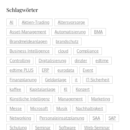
Schlagwörter
AI
Aktien-Trading
Altersvorsorge
Asset-Management
Automatisierung
BMA
Brandmeldeanlagen
brandschutz
Business Intelligence
cloud
Compliance
Controlling
Digitalisierung
dinzler
edtime
edtime PLUS
ERP
eurodata
Event
Finanzplanung
Geldanlage
it
IT-Sicherheit
kaffee
Kapitalanlage
KI
Konzert
Künstliche Intelligenz
Management
Marketing
Messe
Microsoft
Musik
Nachhaltigkeit
Networking
Personaleinsatzplanung
SAA
SAP
Schulung
Seminar
Software
Web-Seminar