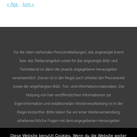
« Apr.
Juni »
Für die oben stehenden Pressemitteilungen, das angezeigte Event
bzw. das Stellenangebot sowie für das angezeigte Bild- und
Tonmaterial ist allein der jeweils angegebene Herausgeber
verantwortlich. Dieser ist in der Regel auch Urheber der Pressetexte
sowie der angehängten Bild-, Ton- und Informationsmaterialien. Die
Nutzung von hier veröffentlichten Informationen zur
Eigeninformation und redaktionellen Weiterverarbeitung ist in der
Regel kostenfrei. Bitte klären Sie vor einer Weiterverwendung
urheberrechtliche Fragen mit dem angegebenen Herausgeber.
Diese Website benutzt Cookies. Wenn du die Website weiter