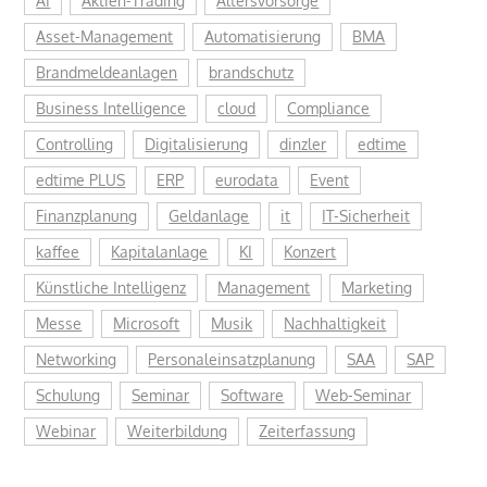
AI
Aktien-Trading
Altersvorsorge
Asset-Management
Automatisierung
BMA
Brandmeldeanlagen
brandschutz
Business Intelligence
cloud
Compliance
Controlling
Digitalisierung
dinzler
edtime
edtime PLUS
ERP
eurodata
Event
Finanzplanung
Geldanlage
it
IT-Sicherheit
kaffee
Kapitalanlage
KI
Konzert
Künstliche Intelligenz
Management
Marketing
Messe
Microsoft
Musik
Nachhaltigkeit
Networking
Personaleinsatzplanung
SAA
SAP
Schulung
Seminar
Software
Web-Seminar
Webinar
Weiterbildung
Zeiterfassung