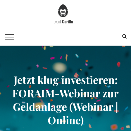
Skip
to
content
Sea
Jetzt klug investieren:
FORAIM-Webinar zur
Geldanlage (Webinar |
Online)