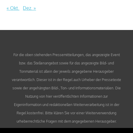
« Okt.
Dez. »
Für die oben stehenden Pressemitteilungen, das angezeigte Event
bzw. das Stellenangebot sowie für das angezeigte Bild- und
Tonmaterial ist allein der jeweils angegebene Herausgeber
verantwortlich. Dieser ist in der Regel auch Urheber der Pressetexte
sowie der angehängten Bild-, Ton- und Informationsmaterialien. Die
Nutzung von hier veröffentlichten Informationen zur
Eigeninformation und redaktionellen Weiterverarbeitung ist in der
Regel kostenfrei. Bitte klären Sie vor einer Weiterverwendung
urheberrechtliche Fragen mit dem angegebenen Herausgeber.