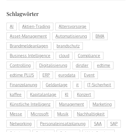
Schlagwörter
AI
Aktien-Trading
Altersvorsorge
Asset-Management
Automatisierung
BMA
Brandmeldeanlagen
brandschutz
Business Intelligence
cloud
Compliance
Controlling
Digitalisierung
dinzler
edtime
edtime PLUS
ERP
eurodata
Event
Finanzplanung
Geldanlage
it
IT-Sicherheit
kaffee
Kapitalanlage
KI
Konzert
Künstliche Intelligenz
Management
Marketing
Messe
Microsoft
Musik
Nachhaltigkeit
Networking
Personaleinsatzplanung
SAA
SAP