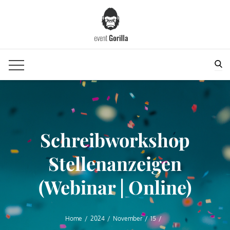
Skip
to
content
Sea
Schreibworkshop
Stellenanzeigen
(Webinar | Online)
Home
2024
November
15