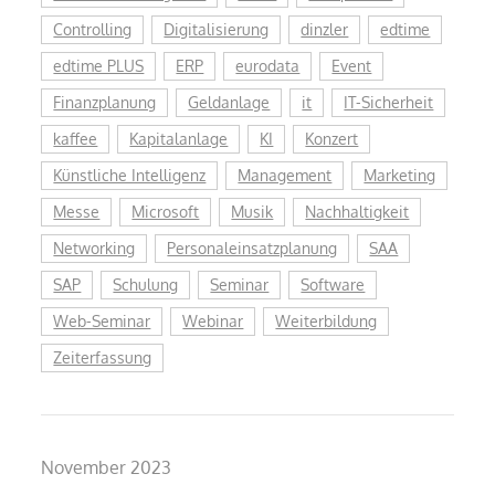
Controlling
Digitalisierung
dinzler
edtime
edtime PLUS
ERP
eurodata
Event
Finanzplanung
Geldanlage
it
IT-Sicherheit
kaffee
Kapitalanlage
KI
Konzert
Künstliche Intelligenz
Management
Marketing
Messe
Microsoft
Musik
Nachhaltigkeit
Networking
Personaleinsatzplanung
SAA
SAP
Schulung
Seminar
Software
Web-Seminar
Webinar
Weiterbildung
Zeiterfassung
November 2023