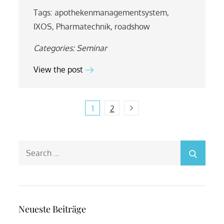
Tags:
apothekenmanagementsystem
,
IXOS
,
Pharmatechnik
,
roadshow
Categories:
Seminar
View the post
Beitragsnavigation
Next
1
2
Search
for:
Neueste Beiträge